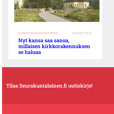
KIRKKORAKENTAMINEN
22.9.2023 09:37
Nyt kansa saa sanoa,
millaisen kirkkorakennuksen
se haluaa
Tilaa Seurakuntalainen.fi uutiskirje!