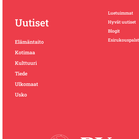
Luetuimmat
Uutiset
Hyvät uutiset
Blogit
Esirukouspals
Elämäntaito
Kotimaa
Kulttuuri
Tiede
Ulkomaat
Usko