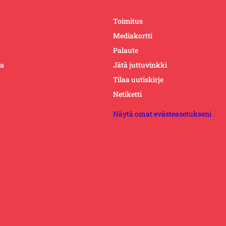
Toimitus
Mediakortti
Palaute
ta
Jätä juttuvinkki
Tilaa uutiskirje
Netiketti
Näytä omat evästeasetukseni