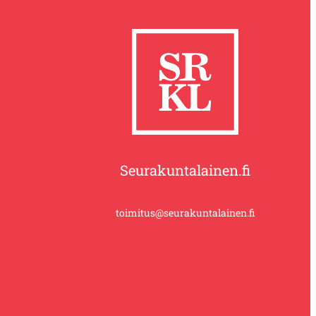
Seurakuntalainen.fi
toimitus@seurakuntalainen.fi