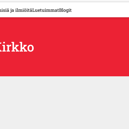
isiä ja ilmiöitä
Luetuimmat
Blogit
irkko