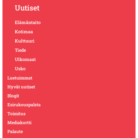
Uutiset
Elämäntaito
Kotimaa
Kulttuuri
Tiede
Ulkomaat
Usko
Luetuimmat
Hyvät uutiset
Blogit
Esirukouspalsta
Toimitus
Mediakortti
Palaute