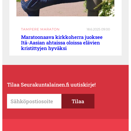
TAMPERE MARATON
18.6.2025 09:00
Maratoonaava kirkkoherra juoksee
Itä-Aasian ahtaissa oloissa elävien
kristittyjen hyväksi
Tilaa Seurakuntalainen.fi uutiskirje!