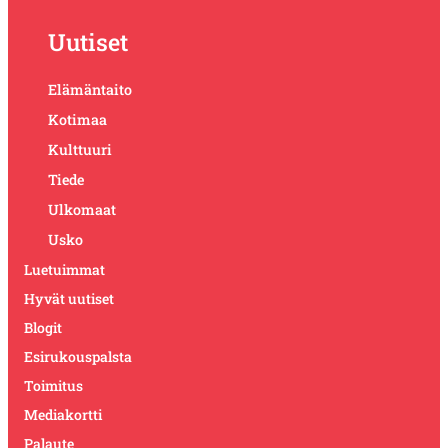
Uutiset
Elämäntaito
Kotimaa
Kulttuuri
Tiede
Ulkomaat
Usko
Luetuimmat
Hyvät uutiset
Blogit
Esirukouspalsta
Toimitus
Mediakortti
Palaute