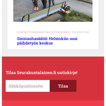
SYRJÄYTYNEIDEN TAVOITTAMINEN
15.5.2019 10:50
Sininauhasäätiö: Helsinkiin uusi
päihdetyön keskus
Tilaa Seurakuntalainen.fi uutiskirje!