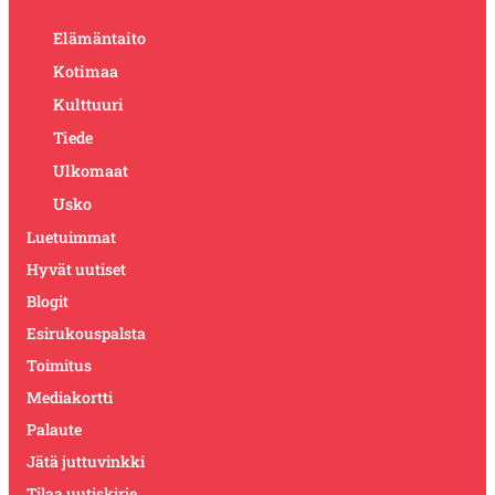
Elämäntaito
Kotimaa
Kulttuuri
Tiede
Ulkomaat
Usko
Luetuimmat
Hyvät uutiset
Blogit
Esirukouspalsta
Toimitus
Mediakortti
Palaute
Jätä juttuvinkki
Tilaa uutiskirje