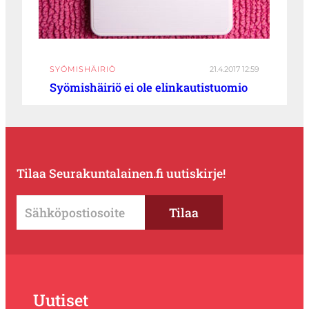
SYÖMISHÄIRIÖ
21.4.2017 12:59
Syömishäiriö ei ole elinkautistuomio
Tilaa Seurakuntalainen.fi uutiskirje!
Uutiset