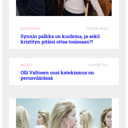
SYNTISYYS
17.3.2026 08:53
Synnin palkka on kuolema, ja sekö
kristityn pitäisi ottaa tosissaan?!
BLOGI
4.9.2020 11:21
Olli Valtosen uusi katekismus on
perusväärässä