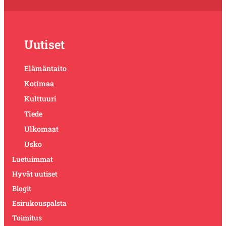
Uutiset
Elämäntaito
Kotimaa
Kulttuuri
Tiede
Ulkomaat
Usko
Luetuimmat
Hyvät uutiset
Blogit
Esirukouspalsta
Toimitus