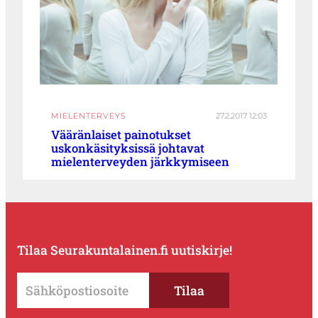
MIELENTERVEYS
27.2.2017 12:03
Vääränlaiset painotukset
uskonkäsityksissä johtavat
mielenterveyden järkkymiseen
Tilaa Seurakuntalainen.fi uutiskirje!