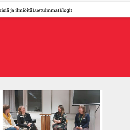
isiä ja ilmiöitä
Luetuimmat
Blogit