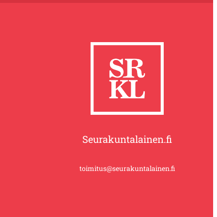
Seurakuntalainen.fi
toimitus@seurakuntalainen.fi