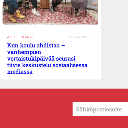
ANNELI KÄRKI
3.12.2025 12:10
Kun koulu ahdistaa –
vanhempien
vertaistukipäivää seurasi
tiivis keskustelu sosiaalisessa
mediassa