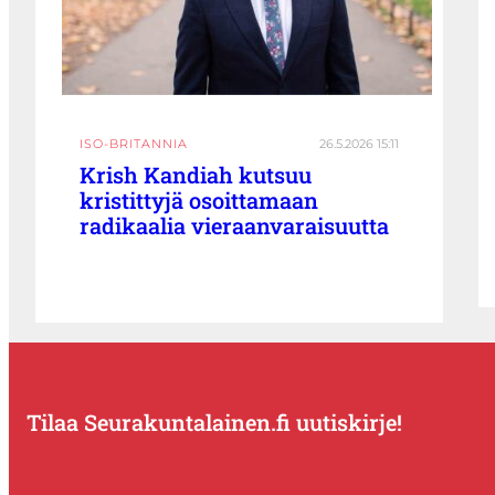
ISO-BRITANNIA
26.5.2026 15:11
Krish Kandiah kutsuu
kristittyjä osoittamaan
radikaalia vieraanvaraisuutta
Tilaa Seurakuntalainen.fi uutiskirje!