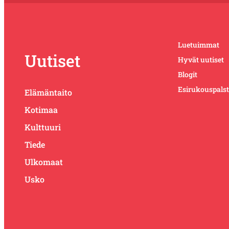
Luetuimmat
Uutiset
Hyvät uutiset
Blogit
Esirukouspals
Elämäntaito
Kotimaa
Kulttuuri
Tiede
Ulkomaat
Usko