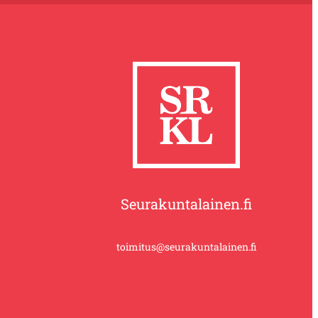
Seurakuntalainen.fi
toimitus@seurakuntalainen.fi