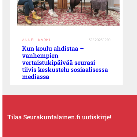
ANNELI KÄRKI
3.12.2025 12:10
Kun koulu ahdistaa –
vanhempien
vertaistukipäivää seurasi
tiivis keskustelu sosiaalisessa
mediassa
Tilaa Seurakuntalainen.fi uutiskirje!