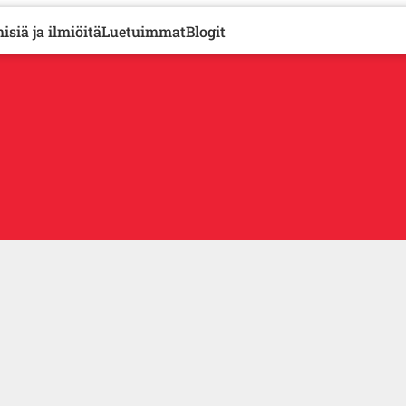
isiä ja ilmiöitä
Luetuimmat
Blogit