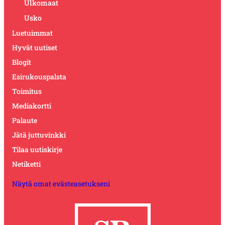
Ulkomaat
Usko
Luetuimmat
Hyvät uutiset
Blogit
Esirukouspalsta
Toimitus
Mediakortti
Palaute
Jätä juttuvinkki
Tilaa uutiskirje
Netiketti
Näytä omat evästeasetukseni