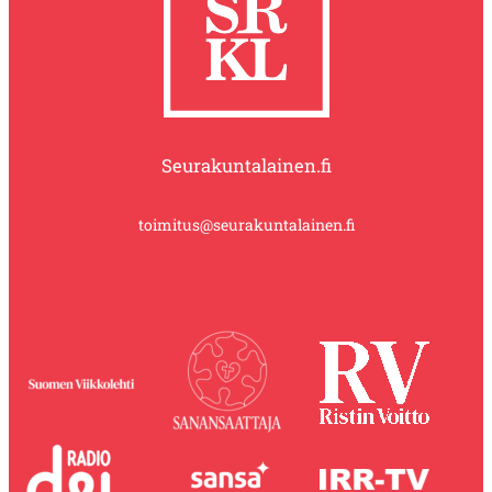
Seurakuntalainen.fi
toimitus@seurakuntalainen.fi