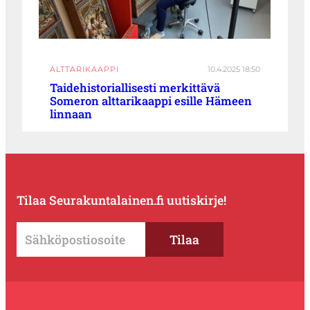
ALTTARIKAAPPI
10.4.2025 18:50
Taidehistoriallisesti merkittävä
Someron alttarikaappi esille Hämeen
linnaan
Tilaa Seurakuntalainen.fi uutiskirje!