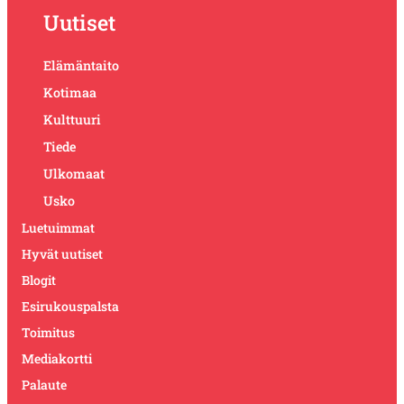
Uutiset
Elämäntaito
Kotimaa
Kulttuuri
Tiede
Ulkomaat
Usko
Luetuimmat
Hyvät uutiset
Blogit
Esirukouspalsta
Toimitus
Mediakortti
Palaute