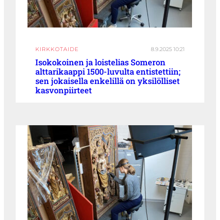
KIRKKOTAIDE
8.9.2025 10:21
Isokokoinen ja loistelias Someron
alttarikaappi 1500-luvulta entistettiin;
sen jokaisella enkelillä on yksilölliset
kasvonpiirteet