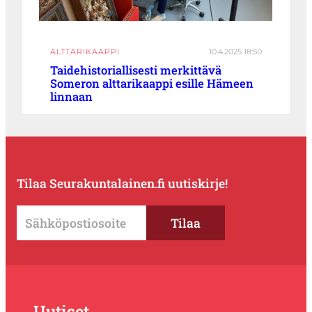
ALTTARIKAAPPI
10.4.2025 18:50
Taidehistoriallisesti merkittävä
Someron alttarikaappi esille Hämeen
linnaan
Tilaa Seurakuntalainen.fi uutiskirje!
Uutiset