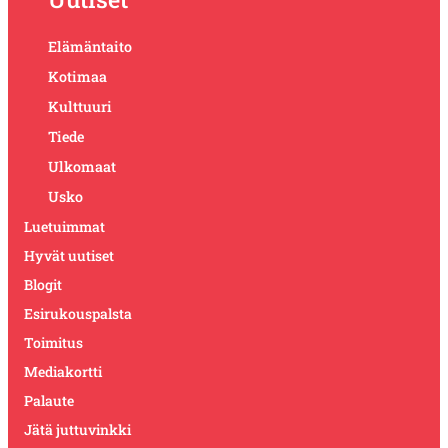
Elämäntaito
Kotimaa
Kulttuuri
Tiede
Ulkomaat
Usko
Luetuimmat
Hyvät uutiset
Blogit
Esirukouspalsta
Toimitus
Mediakortti
Palaute
Jätä juttuvinkki