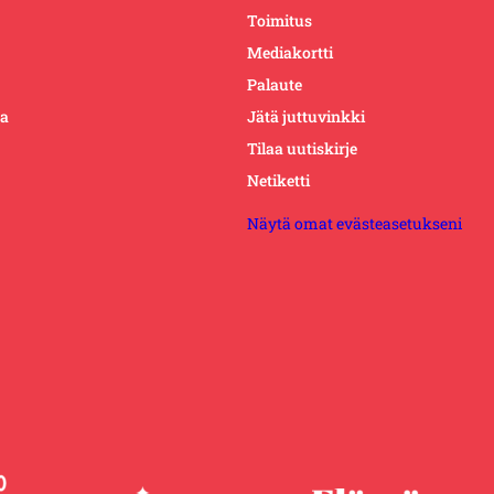
Toimitus
Mediakortti
Palaute
ta
Jätä juttuvinkki
Tilaa uutiskirje
Netiketti
Näytä omat evästeasetukseni