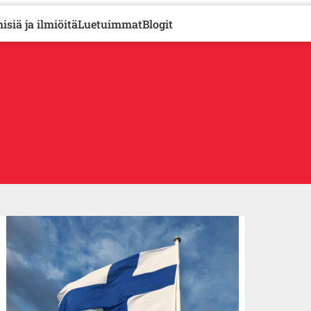
isiä ja ilmiöitä
Luetuimmat
Blogit