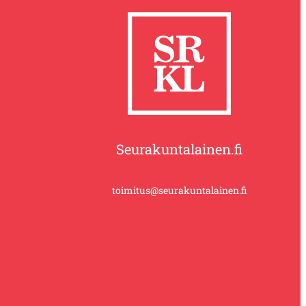
Seurakuntalainen.fi
toimitus@seurakuntalainen.fi