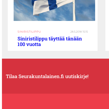
SINIRISTILIPPU
28.5.2018 15:15
Siniristilippu täyttää tänään
100 vuotta
Tilaa Seurakuntalainen.fi uutiskirje!