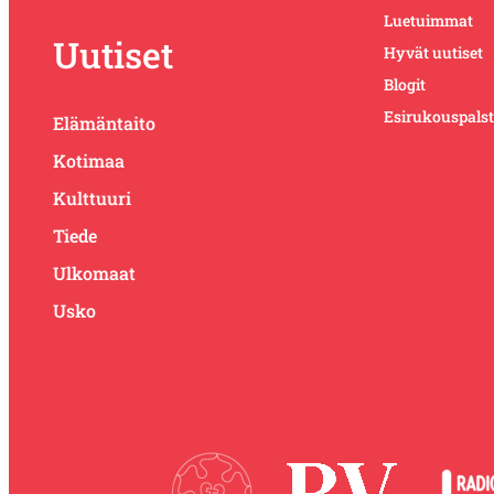
Luetuimmat
Uutiset
Hyvät uutiset
Blogit
Esirukouspals
Elämäntaito
Kotimaa
Kulttuuri
Tiede
Ulkomaat
Usko