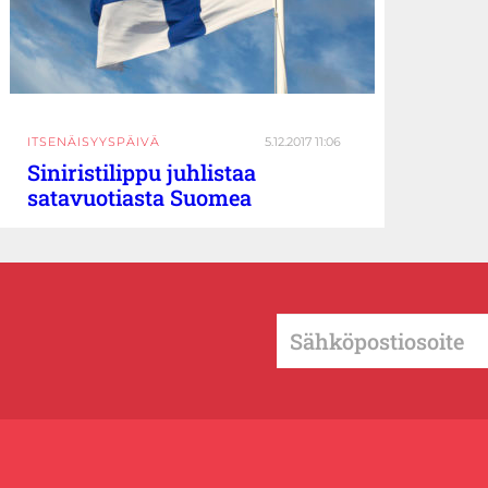
ITSENÄISYYSPÄIVÄ
5.12.2017 11:06
Siniristilippu juhlistaa
satavuotiasta Suomea