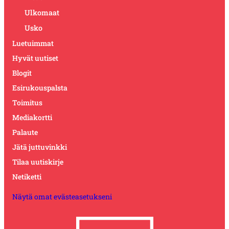
Ulkomaat
Usko
Luetuimmat
Hyvät uutiset
Blogit
Esirukouspalsta
Toimitus
Mediakortti
Palaute
Jätä juttuvinkki
Tilaa uutiskirje
Netiketti
Näytä omat evästeasetukseni