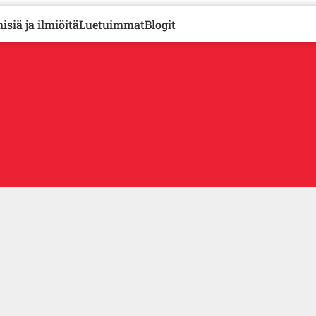
isiä ja ilmiöitä
Luetuimmat
Blogit