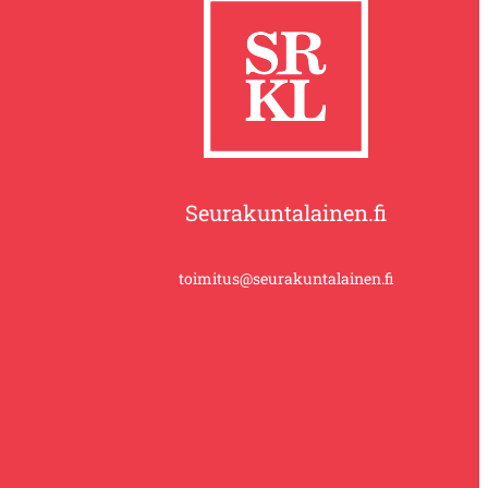
Seurakuntalainen.fi
toimitus@seurakuntalainen.fi