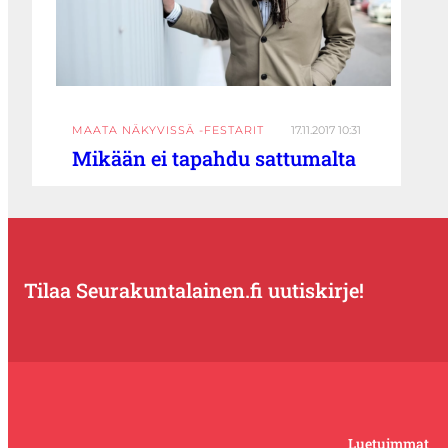
MAATA NÄKYVISSÄ -FESTARIT
17.11.2017 10:31
Mikään ei tapahdu sattumalta
Tilaa Seurakuntalainen.fi uutiskirje!
Luetuimmat