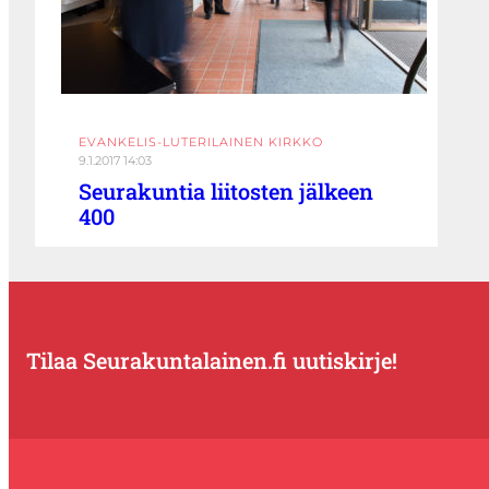
EVANKELIS-LUTERILAINEN KIRKKO
9.1.2017 14:03
Seurakuntia liitosten jälkeen
400
Tilaa Seurakuntalainen.fi uutiskirje!