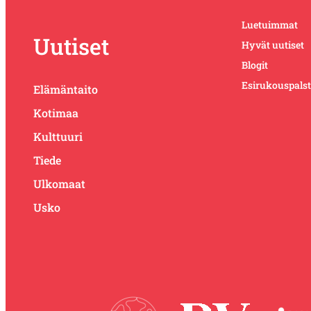
Luetuimmat
Uutiset
Hyvät uutiset
Blogit
Esirukouspals
Elämäntaito
Kotimaa
Kulttuuri
Tiede
Ulkomaat
Usko