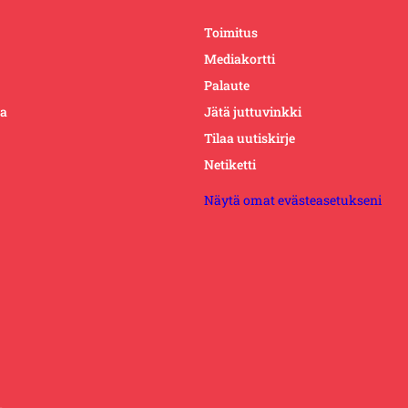
Toimitus
Mediakortti
Palaute
ta
Jätä juttuvinkki
Tilaa uutiskirje
Netiketti
Näytä omat evästeasetukseni