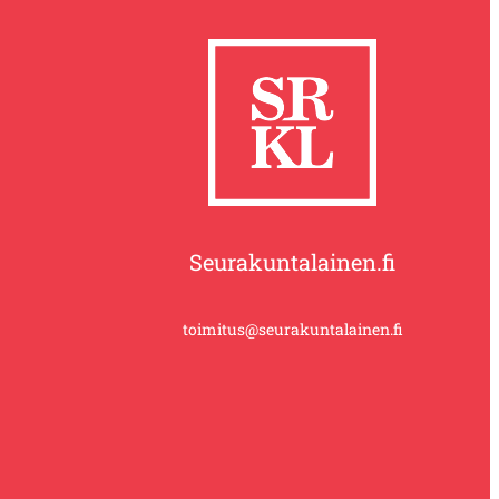
Seurakuntalainen.fi
toimitus@seurakuntalainen.fi