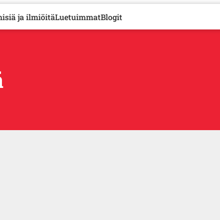
isiä ja ilmiöitä
Luetuimmat
Blogit
ä