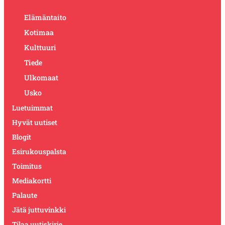
Elämäntaito
Kotimaa
Kulttuuri
Tiede
Ulkomaat
Usko
Luetuimmat
Hyvät uutiset
Blogit
Esirukouspalsta
Toimitus
Mediakortti
Palaute
Jätä juttuvinkki
Tilaa uutiskirje