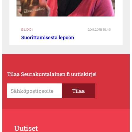
BLOGI
20.8.2018 16:46
Suorittamisesta lepoon
Tilaa Seurakuntalainen.fi uutiskirje!
Uutiset