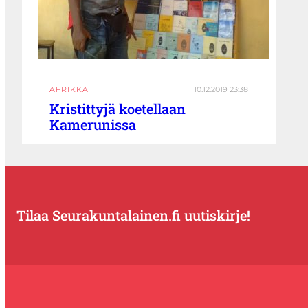
AFRIKKA
10.12.2019 23:38
Kristittyjä koetellaan
Kamerunissa
Tilaa Seurakuntalainen.fi uutiskirje!