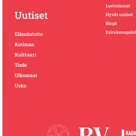
Luetuimmat
Uutiset
Hyvät uutiset
Blogit
Esirukouspals
Elämäntaito
Kotimaa
Kulttuuri
Tiede
Ulkomaat
Usko