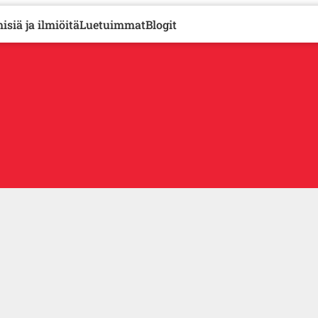
isiä ja ilmiöitä
Luetuimmat
Blogit