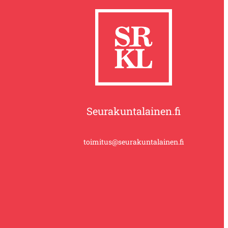
Seurakuntalainen.fi
toimitus@seurakuntalainen.fi