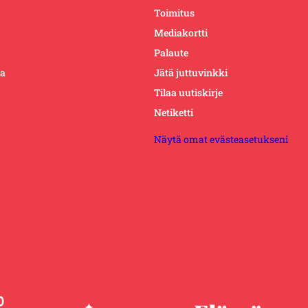
Toimitus
Mediakortti
Palaute
ta
Jätä juttuvinkki
Tilaa uutiskirje
Netiketti
Näytä omat evästeasetukseni