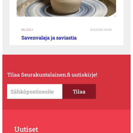
BLOGI
6.5.2020 14:05
Savenvalaja ja saviastia
Tilaa Seurakuntalainen.fi uutiskirje!
Uutiset