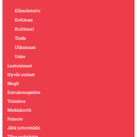
Elämäntaito
Kotimaa
Kulttuuri
Tiede
Ulkomaat
Usko
Luetuimmat
Hyvät uutiset
Blogit
Esirukouspalsta
Toimitus
Mediakortti
Palaute
Jätä juttuvinkki
Tilaa uutiskirje