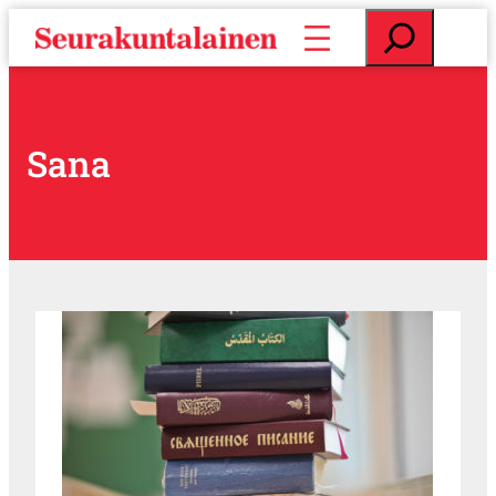
S
E
i
t
i
s
r
i
r
y
Sana
s
i
s
ä
l
t
ö
ö
n