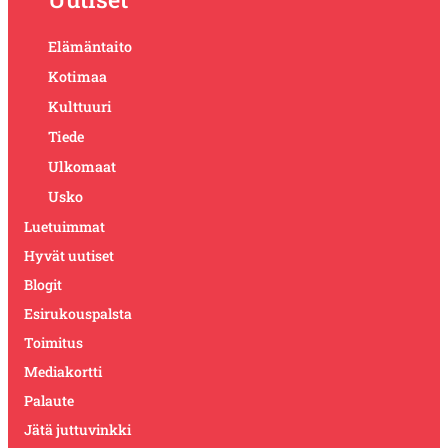
Elämäntaito
Kotimaa
Kulttuuri
Tiede
Ulkomaat
Usko
Luetuimmat
Hyvät uutiset
Blogit
Esirukouspalsta
Toimitus
Mediakortti
Palaute
Jätä juttuvinkki