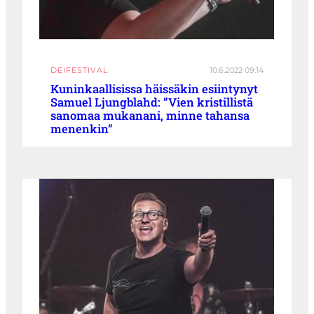
DEIFESTIVAL
10.6.2022 09:14
Kuninkaallisissa häissäkin esiintynyt
Samuel Ljungblahd: ”Vien kristillistä
sanomaa mukanani, minne tahansa
menenkin”