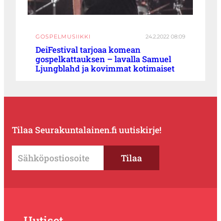
GOSPELMUSIIKKI
24.2.2022 08:09
DeiFestival tarjoaa komean
gospelkattauksen – lavalla Samuel
Ljungblahd ja kovimmat kotimaiset
Tilaa Seurakuntalainen.fi uutiskirje!
Uutiset