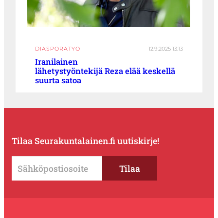
DIASPORATYÖ
12.9.2025 13:13
Iranilainen
lähetystyöntekijä Reza elää keskellä
suurta satoa
Tilaa Seurakuntalainen.fi uutiskirje!