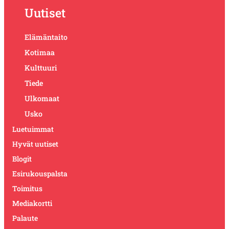
Uutiset
Elämäntaito
Kotimaa
Kulttuuri
Tiede
Ulkomaat
Usko
Luetuimmat
Hyvät uutiset
Blogit
Esirukouspalsta
Toimitus
Mediakortti
Palaute