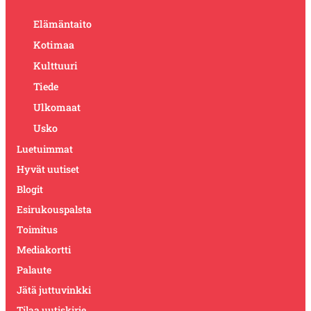
Elämäntaito
Kotimaa
Kulttuuri
Tiede
Ulkomaat
Usko
Luetuimmat
Hyvät uutiset
Blogit
Esirukouspalsta
Toimitus
Mediakortti
Palaute
Jätä juttuvinkki
Tilaa uutiskirje