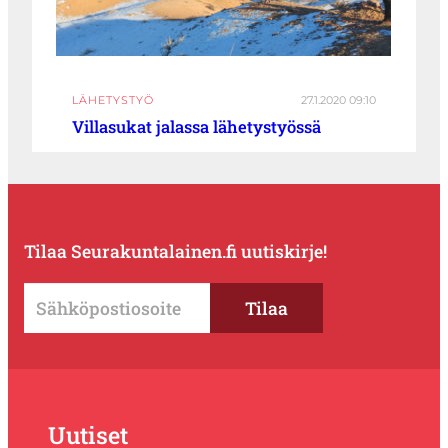
LÄHETYSTYÖ
27.1.2020 09:10
Villasukat jalassa lähetystyössä
Tilaa Seurakuntalainen.fi uutiskirje!
Uutiset