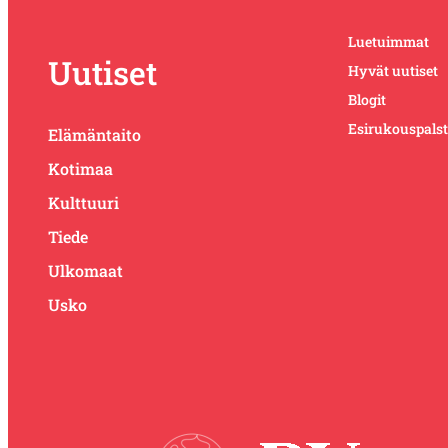
Luetuimmat
Uutiset
Hyvät uutiset
Blogit
Esirukouspals
Elämäntaito
Kotimaa
Kulttuuri
Tiede
Ulkomaat
Usko