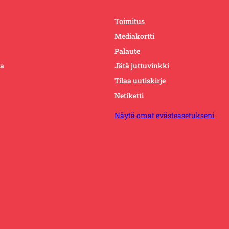
Toimitus
Mediakortti
Palaute
ta
Jätä juttuvinkki
Tilaa uutiskirje
Netiketti
Näytä omat evästeasetukseni