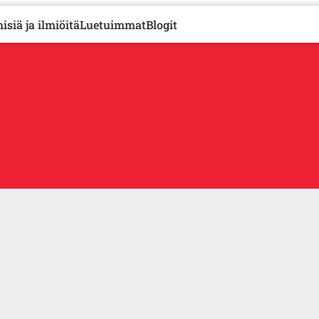
isiä ja ilmiöitä
Luetuimmat
Blogit