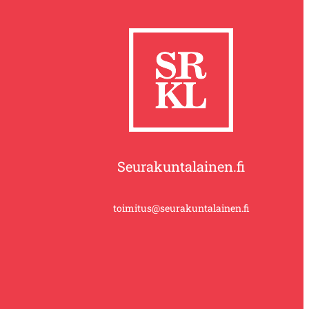
Seurakuntalainen.fi
toimitus@seurakuntalainen.fi