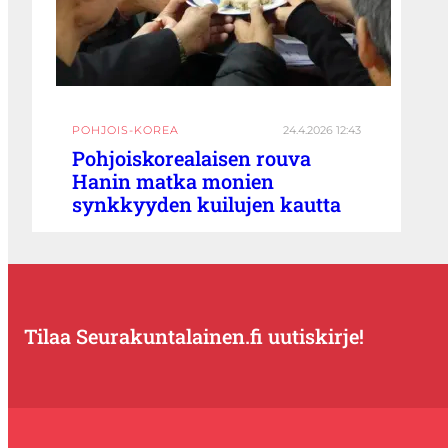
POHJOIS-KOREA
24.4.2026 12:43
Pohjoiskorealaisen rouva
Hanin matka monien
synkkyyden kuilujen kautta
Tilaa Seurakuntalainen.fi uutiskirje!