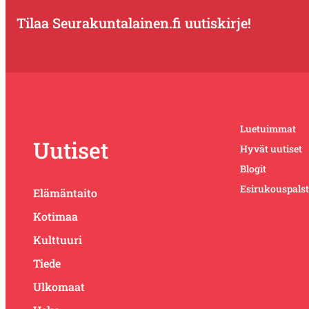
Tilaa Seurakuntalainen.fi uutiskirje!
Luetuimmat
Uutiset
Hyvät uutiset
Blogit
Esirukouspals
Elämäntaito
Kotimaa
Kulttuuri
Tiede
Ulkomaat