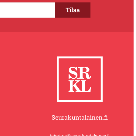
Seurakuntalainen.fi
toimitus@seurakuntalainen.fi