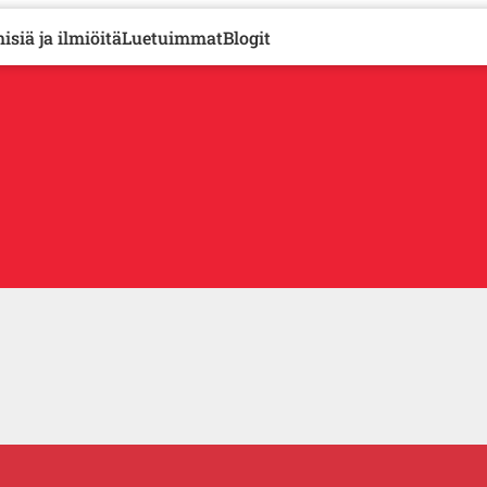
isiä ja ilmiöitä
Luetuimmat
Blogit