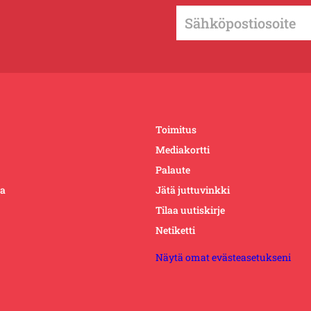
Toimitus
Mediakortti
Palaute
ta
Jätä juttuvinkki
Tilaa uutiskirje
Netiketti
Näytä omat evästeasetukseni