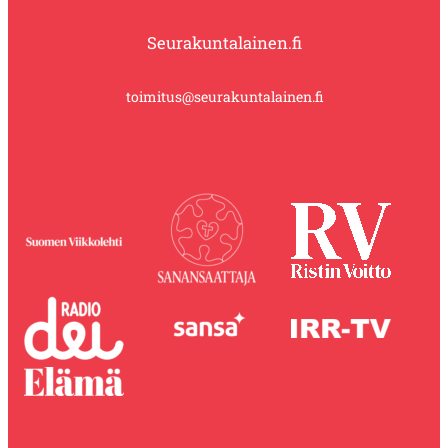
Seurakuntalainen.fi
toimitus@seurakuntalainen.fi