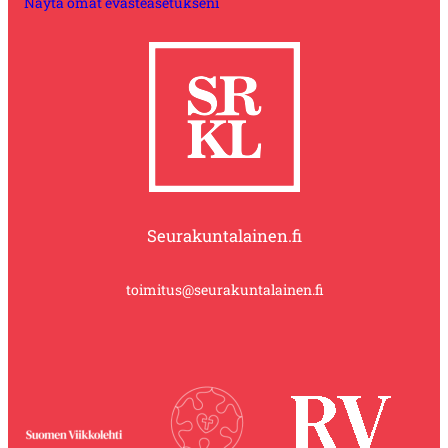
Näytä omat evästeasetukseni
Seurakuntalainen.fi
toimitus@seurakuntalainen.fi