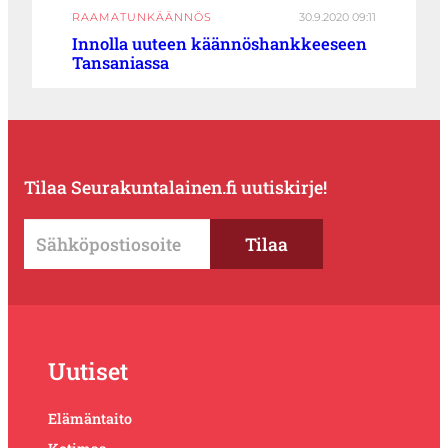
RAAMATUNKÄÄNNÖS
30.9.2020 09:11
Innolla uuteen käännöshankkeeseen
Tansaniassa
Tilaa Seurakuntalainen.fi uutiskirje!
Uutiset
Elämäntaito