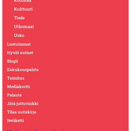
Kotimaa
Kulttuuri
Tiede
Ulkomaat
Usko
Luetuimmat
Hyvät uutiset
Blogit
Esirukouspalsta
Toimitus
Mediakortti
Palaute
Jätä juttuvinkki
Tilaa uutiskirje
Netiketti