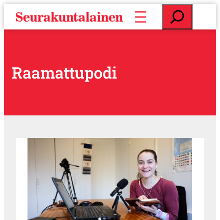
S
E
i
t
i
s
r
i
r
y
Raamattupodi
s
i
s
ä
l
t
ö
ö
n