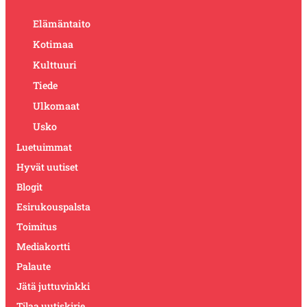
Elämäntaito
Kotimaa
Kulttuuri
Tiede
Ulkomaat
Usko
Luetuimmat
Hyvät uutiset
Blogit
Esirukouspalsta
Toimitus
Mediakortti
Palaute
Jätä juttuvinkki
Tilaa uutiskirje