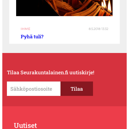
IHME
8.5.2018 13:32
Pyhä tuli?
Tilaa Seurakuntalainen.fi uutiskirje!
Uutiset