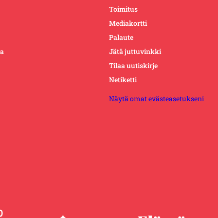
Toimitus
Mediakortti
Palaute
ta
Jätä juttuvinkki
Tilaa uutiskirje
Netiketti
Näytä omat evästeasetukseni