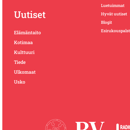
Luetuimmat
Uutiset
Hyvät uutiset
Blogit
Esirukouspals
Elämäntaito
Kotimaa
Kulttuuri
Tiede
Ulkomaat
Usko