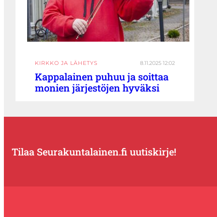
KIRKKO JA LÄHETYS
8.11.2025 12:02
Kappalainen puhuu ja soittaa
monien järjestöjen hyväksi
Tilaa Seurakuntalainen.fi uutiskirje!