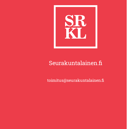
Seurakuntalainen.fi
toimitus@seurakuntalainen.fi