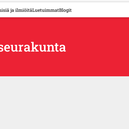
isiä ja ilmiöitä
Luetuimmat
Blogit
seurakunta