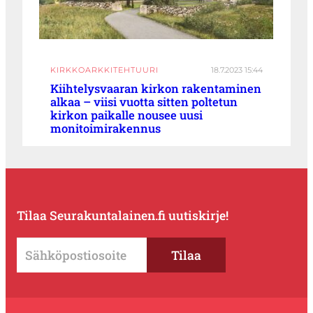
KIRKKOARKKITEHTUURI
18.7.2023 15:44
Kiihtelysvaaran kirkon rakentaminen
alkaa – viisi vuotta sitten poltetun
kirkon paikalle nousee uusi
monitoimirakennus
Tilaa Seurakuntalainen.fi uutiskirje!