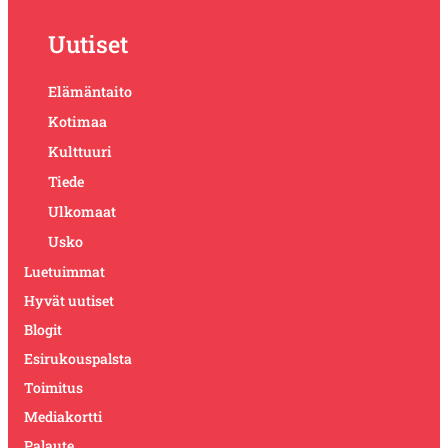
Uutiset
Elämäntaito
Kotimaa
Kulttuuri
Tiede
Ulkomaat
Usko
Luetuimmat
Hyvät uutiset
Blogit
Esirukouspalsta
Toimitus
Mediakortti
Palaute