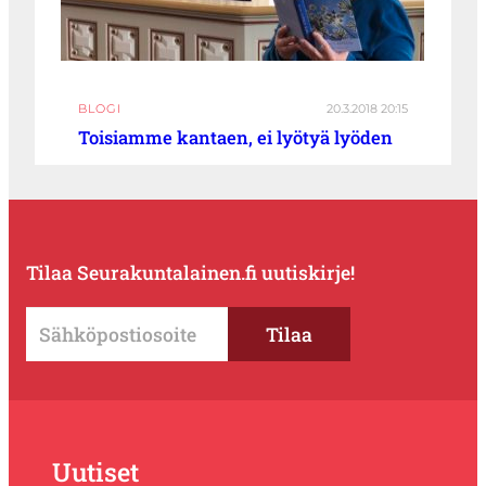
BLOGI
20.3.2018 20:15
Toisiamme kantaen, ei lyötyä lyöden
Tilaa Seurakuntalainen.fi uutiskirje!
Uutiset