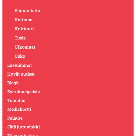
Elämäntaito
Kotimaa
Kulttuuri
Tiede
Ulkomaat
Usko
Luetuimmat
Hyvät uutiset
Blogit
Esirukouspalsta
Toimitus
Mediakortti
Palaute
Jätä juttuvinkki
Tilaa uutiskirje