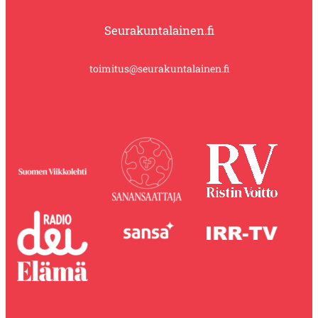
Seurakuntalainen.fi
toimitus@seurakuntalainen.fi