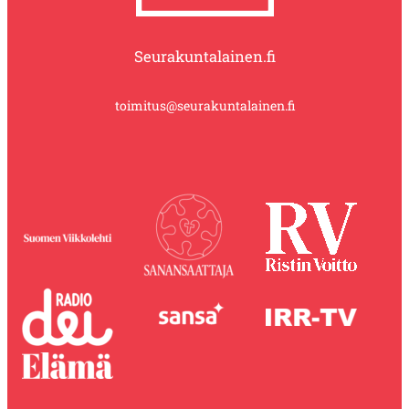
Seurakuntalainen.fi
toimitus@seurakuntalainen.fi