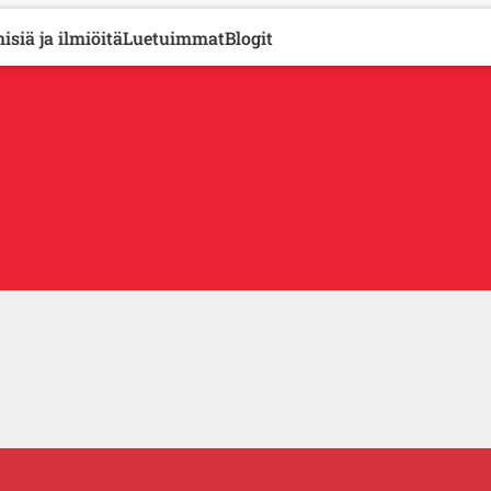
isiä ja ilmiöitä
Luetuimmat
Blogit