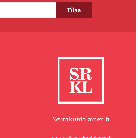
Seurakuntalainen.fi
toimitus@seurakuntalainen.fi