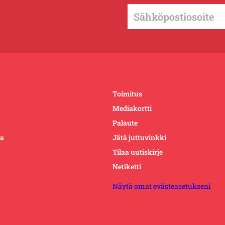
Toimitus
Mediakortti
Palaute
ta
Jätä juttuvinkki
Tilaa uutiskirje
Netiketti
Näytä omat evästeasetukseni