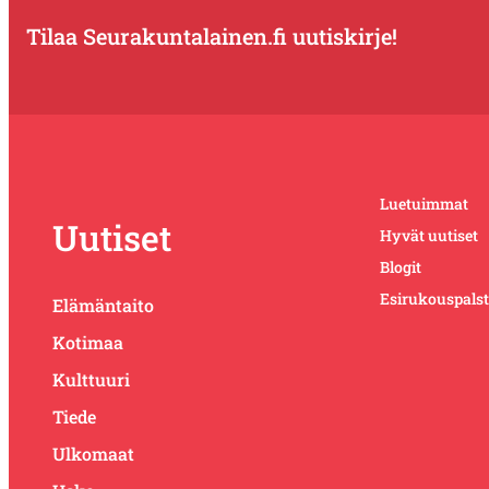
Tilaa Seurakuntalainen.fi uutiskirje!
Luetuimmat
Uutiset
Hyvät uutiset
Blogit
Esirukouspals
Elämäntaito
Kotimaa
Kulttuuri
Tiede
Ulkomaat