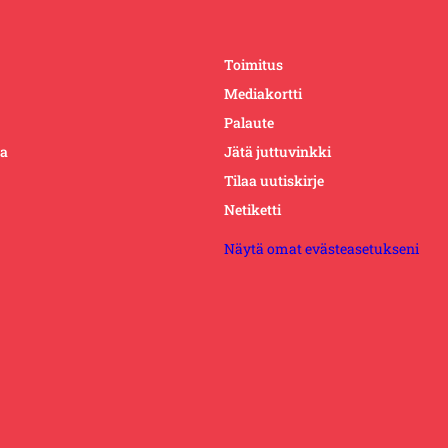
Toimitus
Mediakortti
Palaute
ta
Jätä juttuvinkki
Tilaa uutiskirje
Netiketti
Näytä omat evästeasetukseni