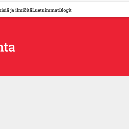
isiä ja ilmiöitä
Luetuimmat
Blogit
nta