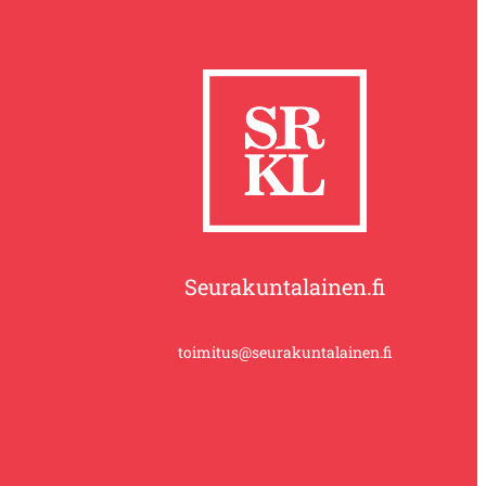
Seurakuntalainen.fi
toimitus@seurakuntalainen.fi