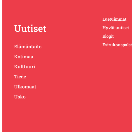
Luetuimmat
Uutiset
Hyvät uutiset
Blogit
Esirukouspals
Elämäntaito
Kotimaa
Kulttuuri
Tiede
Ulkomaat
Usko