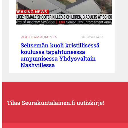
KOULUAMPUMINEN
28.3.2023 14:33
Seitsemän kuoli kristillisessä
koulussa tapahtuneessa
ampumisessa Yhdysvaltain
Nashvillessa
Tilaa Seurakuntalainen.fi uutiskirje!