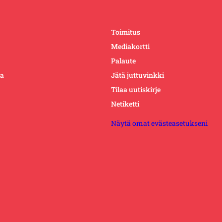
Toimitus
Mediakortti
Palaute
ta
Jätä juttuvinkki
Tilaa uutiskirje
Netiketti
Näytä omat evästeasetukseni