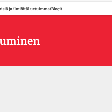
isiä ja ilmiöitä
Luetuimmat
Blogit
utuminen