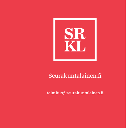
Seurakuntalainen.fi
toimitus@seurakuntalainen.fi