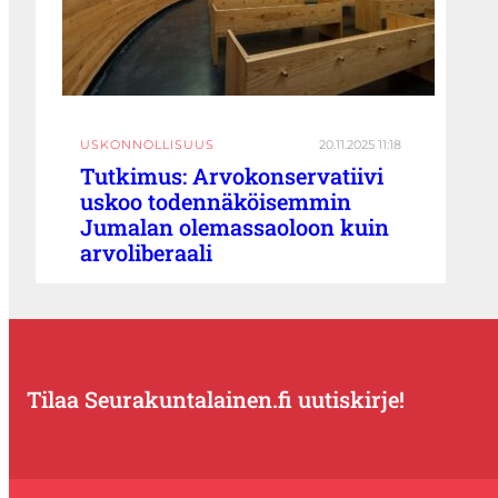
USKONNOLLISUUS
20.11.2025 11:18
Tutkimus: Arvokonservatiivi
uskoo todennäköisemmin
Jumalan olemassaoloon kuin
arvoliberaali
Tilaa Seurakuntalainen.fi uutiskirje!