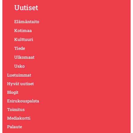
Uutiset
Elämäntaito
Kotimaa
Kulttuuri
Tiede
Ulkomaat
Usko
Luetuimmat
Hyvät uutiset
Blogit
Esirukouspalsta
Toimitus
Mediakortti
Palaute