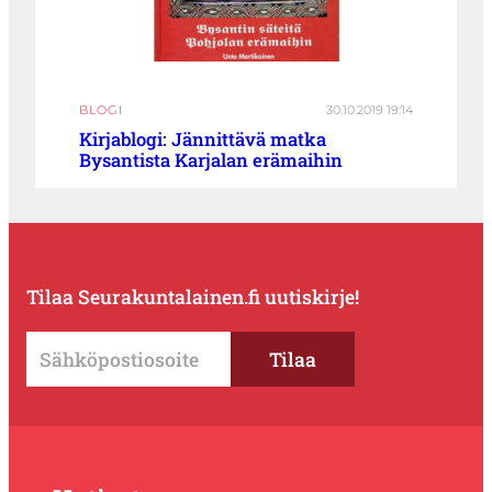
BLOGI
30.10.2019 19:14
Kirjablogi: Jännittävä matka
Bysantista Karjalan erämaihin
Tilaa Seurakuntalainen.fi uutiskirje!