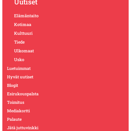
Uutiset
Elämäntaito
Kotimaa
Kulttuuri
Tiede
Ulkomaat
Usko
Luetuimmat
Hyvät uutiset
Blogit
Esirukouspalsta
Toimitus
Mediakortti
Palaute
Jätä juttuvinkki