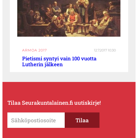
ARMOA 2017
12.7.2017 10:30
Pietismi syntyi vain 100 vuotta
Lutherin jälkeen
Tilaa Seurakuntalainen.fi uutiskirje!