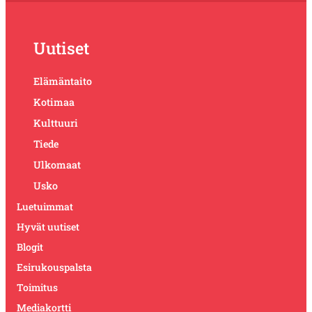
Uutiset
Elämäntaito
Kotimaa
Kulttuuri
Tiede
Ulkomaat
Usko
Luetuimmat
Hyvät uutiset
Blogit
Esirukouspalsta
Toimitus
Mediakortti