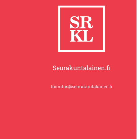
Seurakuntalainen.fi
toimitus@seurakuntalainen.fi