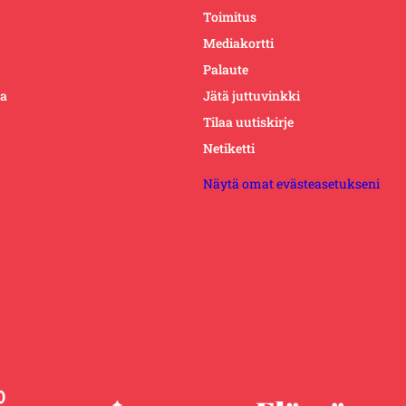
Toimitus
Mediakortti
Palaute
ta
Jätä juttuvinkki
Tilaa uutiskirje
Netiketti
Näytä omat evästeasetukseni