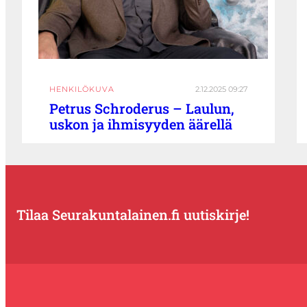
HENKILÖKUVA
2.12.2025 09:27
Petrus Schroderus – Laulun,
uskon ja ihmisyyden äärellä
Tilaa Seurakuntalainen.fi uutiskirje!