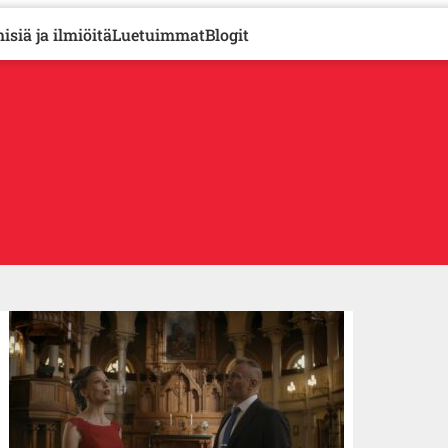
isiä ja ilmiöitä
Luetuimmat
Blogit