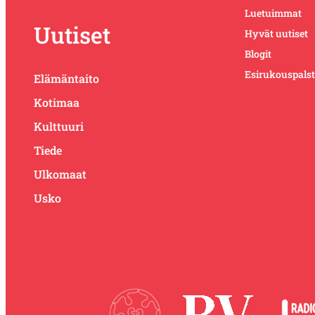
Luetuimmat
Uutiset
Hyvät uutiset
Blogit
Esirukouspals
Elämäntaito
Kotimaa
Kulttuuri
Tiede
Ulkomaat
Usko