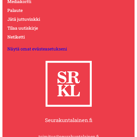
Mediakortti
Palaute
Jätä juttuvinkki
Tilaa uutiskirje
Netiketti
Näytä omat evästeasetukseni
Seurakuntalainen.fi
toimitus@seurakuntalainen.fi