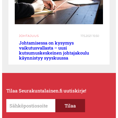
JOHTAJUUS
17.5.2021 15:50
Johtamisessa on kysymys
vaikutusvallasta – uusi
kutsumuskeskeinen johtajakoulu
käynnistyy syyskuussa
Tilaa Seurakuntalainen.fi uutiskirje!