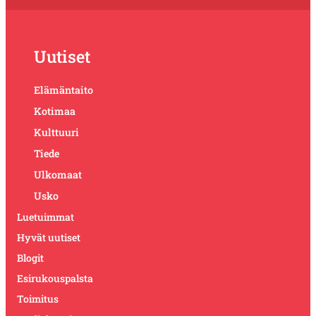
Uutiset
Elämäntaito
Kotimaa
Kulttuuri
Tiede
Ulkomaat
Usko
Luetuimmat
Hyvät uutiset
Blogit
Esirukouspalsta
Toimitus