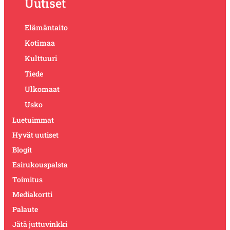
Uutiset
Elämäntaito
Kotimaa
Kulttuuri
Tiede
Ulkomaat
Usko
Luetuimmat
Hyvät uutiset
Blogit
Esirukouspalsta
Toimitus
Mediakortti
Palaute
Jätä juttuvinkki