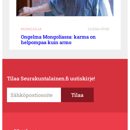
MONGOLIA
2.5.2024 07:00
Ongelma Mongoliassa: karma on
helpompaa kuin armo
Tilaa Seurakuntalainen.fi uutiskirje!