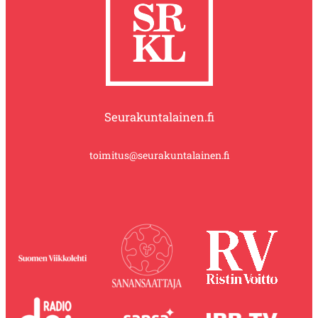
Seurakuntalainen.fi
toimitus@seurakuntalainen.fi