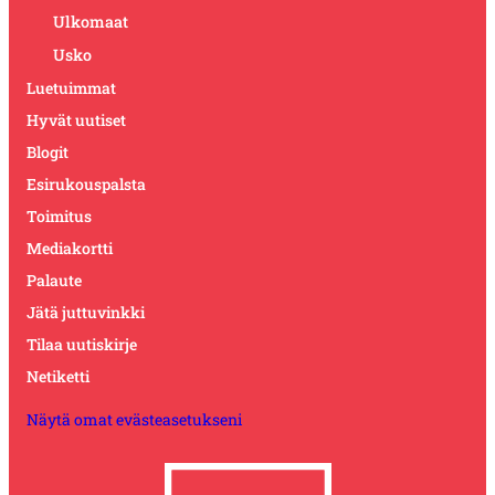
Ulkomaat
Usko
Luetuimmat
Hyvät uutiset
Blogit
Esirukouspalsta
Toimitus
Mediakortti
Palaute
Jätä juttuvinkki
Tilaa uutiskirje
Netiketti
Näytä omat evästeasetukseni