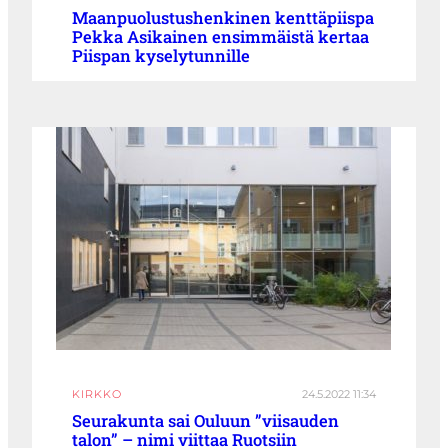
Maanpuolustushenkinen kenttäpiispa
Pekka Asikainen ensimmäistä kertaa
Piispan kyselytunnille
KIRKKO
24.5.2022 11:34
Seurakunta sai Ouluun ”viisauden
talon” – nimi viittaa Ruotsiin