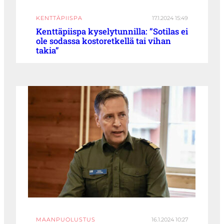
KENTTÄPIISPA
17.1.2024 15:49
Kenttäpiispa kyselytunnilla: ”Sotilas ei
ole sodassa kostoretkellä tai vihan
takia”
MAANPUOLUSTUS
16.1.2024 10:27