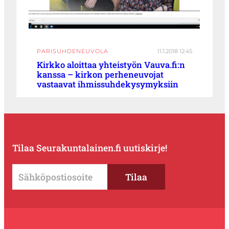
PARISUHDENEUVOLA
11.1.2018 12:45
Kirkko aloittaa yhteistyön Vauva.fi:n
kanssa – kirkon perheneuvojat
vastaavat ihmissuhdekysymyksiin
Tilaa Seurakuntalainen.fi uutiskirje!