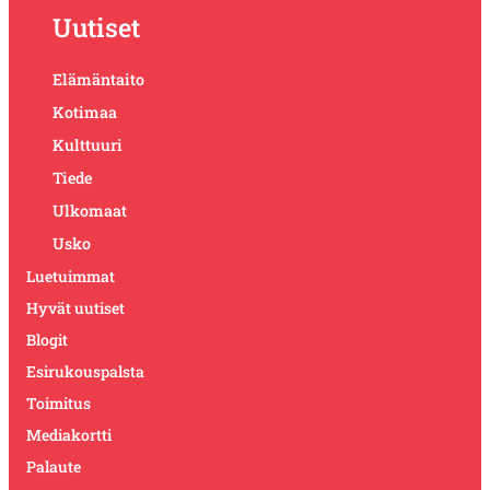
Uutiset
Elämäntaito
Kotimaa
Kulttuuri
Tiede
Ulkomaat
Usko
Luetuimmat
Hyvät uutiset
Blogit
Esirukouspalsta
Toimitus
Mediakortti
Palaute