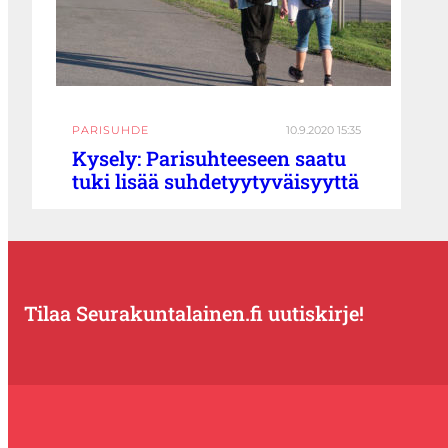
PARISUHDE
10.9.2020 15:35
Kysely: Parisuhteeseen saatu
tuki lisää suhdetyytyväisyyttä
Tilaa Seurakuntalainen.fi uutiskirje!