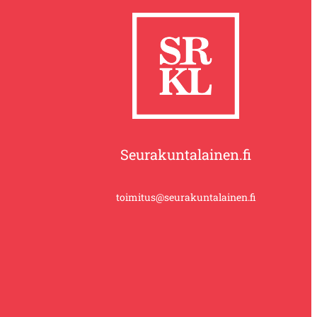
Seurakuntalainen.fi
toimitus@seurakuntalainen.fi