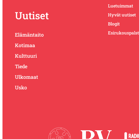
Luetuimmat
Uutiset
Hyvät uutiset
Blogit
Esirukouspals
Elämäntaito
Kotimaa
Kulttuuri
Tiede
Ulkomaat
Usko