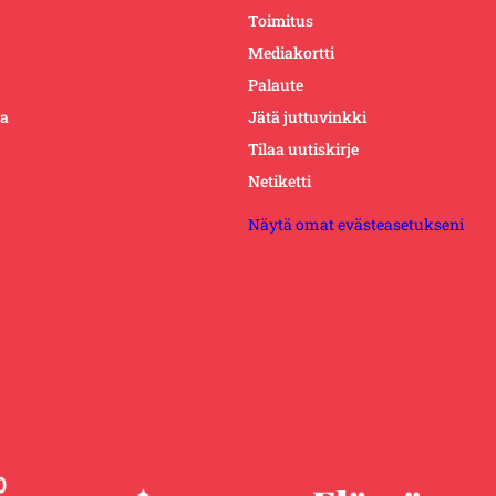
Toimitus
Mediakortti
Palaute
ta
Jätä juttuvinkki
Tilaa uutiskirje
Netiketti
Näytä omat evästeasetukseni