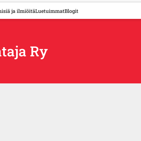
isiä ja ilmiöitä
Luetuimmat
Blogit
taja Ry