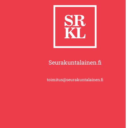
Seurakuntalainen.fi
toimitus@seurakuntalainen.fi