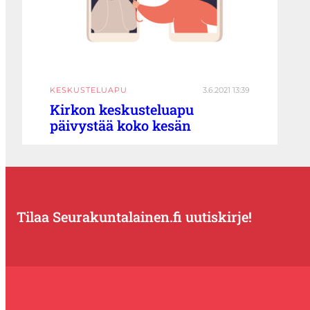
KESKUSTELUAPU
3.6.2021 13:39
Kirkon keskusteluapu
päivystää koko kesän
Tilaa Seurakuntalainen.fi uutiskirje!