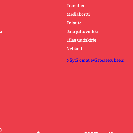
Toimitus
Mediakortti
Palaute
ta
Jätä juttuvinkki
Tilaa uutiskirje
Netiketti
Näytä omat evästeasetukseni