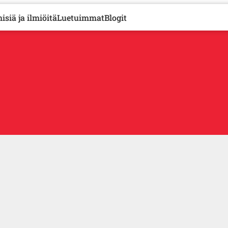
isiä ja ilmiöitä
Luetuimmat
Blogit