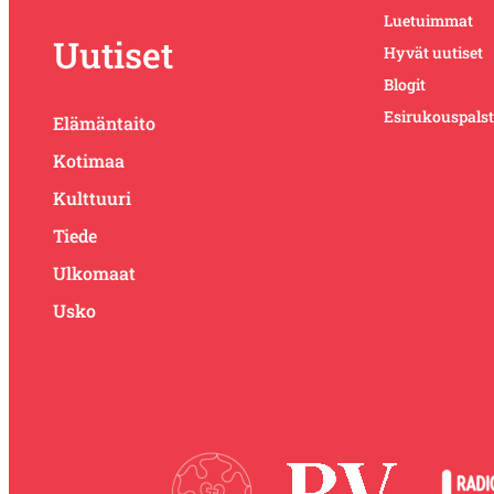
Luetuimmat
Uutiset
Hyvät uutiset
Blogit
Esirukouspals
Elämäntaito
Kotimaa
Kulttuuri
Tiede
Ulkomaat
Usko