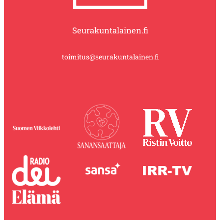
Seurakuntalainen.fi
toimitus@seurakuntalainen.fi