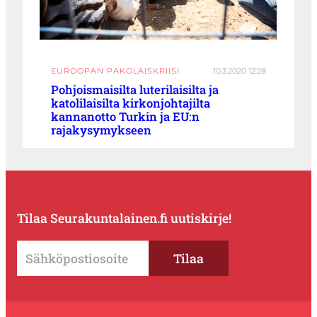
EUROOPAN PAKOLAISKRIISI
10.3.2020 12:28
Pohjoismaisilta luterilaisilta ja
katolilaisilta kirkonjohtajilta
kannanotto Turkin ja EU:n
rajakysymykseen
Tilaa Seurakuntalainen.fi uutiskirje!