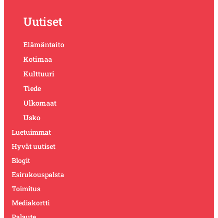
Uutiset
Elämäntaito
Kotimaa
Kulttuuri
Tiede
Ulkomaat
Usko
Luetuimmat
Hyvät uutiset
Blogit
Esirukouspalsta
Toimitus
Mediakortti
Palaute