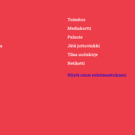
Toimitus
Mediakortti
Palaute
ta
Jätä juttuvinkki
Tilaa uutiskirje
Netiketti
Näytä omat evästeasetukseni