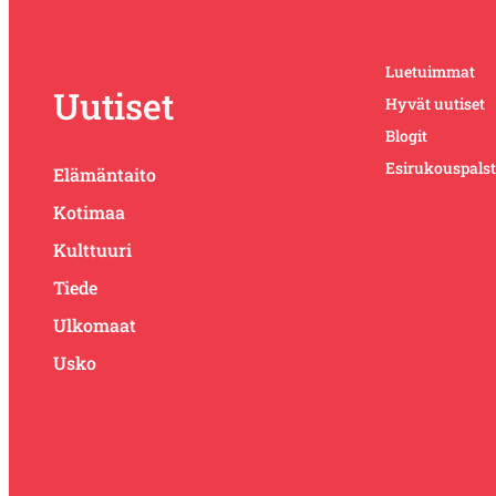
Luetuimmat
Uutiset
Hyvät uutiset
Blogit
Esirukouspals
Elämäntaito
Kotimaa
Kulttuuri
Tiede
Ulkomaat
Usko