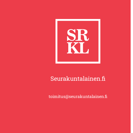
Seurakuntalainen.fi
toimitus@seurakuntalainen.fi