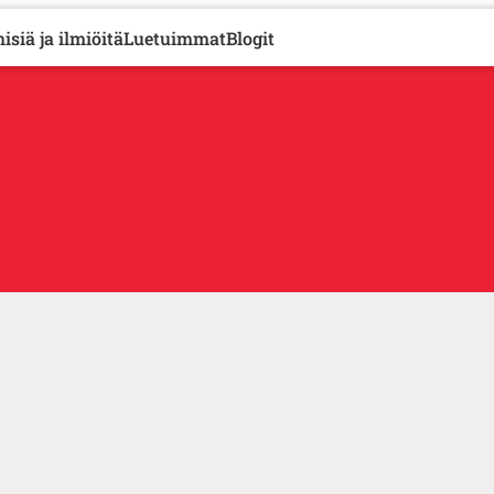
isiä ja ilmiöitä
Luetuimmat
Blogit