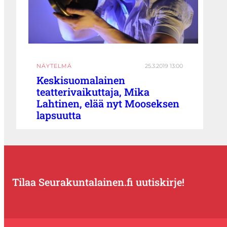
NÄYTELMÄ
25.3.2019 13:00
Keskisuomalainen
teatterivaikuttaja, Mika
Lahtinen, elää nyt Mooseksen
lapsuutta
Tilaa Seurakuntalainen.fi uutiskirje!