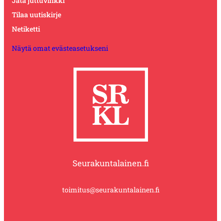
Jätä juttuvinkki
Tilaa uutiskirje
Netiketti
Näytä omat evästeasetukseni
Seurakuntalainen.fi
toimitus@seurakuntalainen.fi