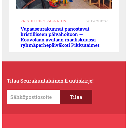
KRISTILLINEN KASVATUS
20.1.2021 10:07
Vapaaseurakunnat panostavat
kristilliseen päivähoitoon —
Kouvolaan avataan maaliskuussa
ryhmäperhepäiväkoti Pikkutaimet
Tilaa Seurakuntalainen.fi uutiskirje!