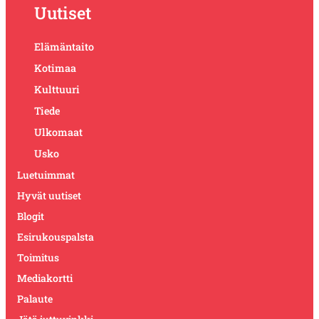
Uutiset
Elämäntaito
Kotimaa
Kulttuuri
Tiede
Ulkomaat
Usko
Luetuimmat
Hyvät uutiset
Blogit
Esirukouspalsta
Toimitus
Mediakortti
Palaute