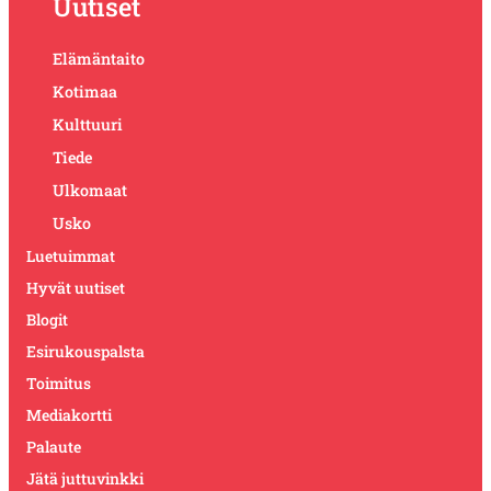
Uutiset
Elämäntaito
Kotimaa
Kulttuuri
Tiede
Ulkomaat
Usko
Luetuimmat
Hyvät uutiset
Blogit
Esirukouspalsta
Toimitus
Mediakortti
Palaute
Jätä juttuvinkki