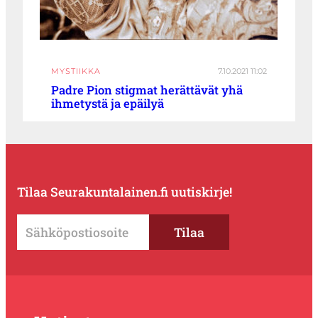
MYSTIIKKA
7.10.2021 11:02
Padre Pion stigmat herättävät yhä
ihmetystä ja epäilyä
Tilaa Seurakuntalainen.fi uutiskirje!